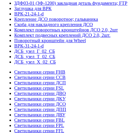
ЗДФ03-01 (ЗФ-1200) закладная деталь фундамента; FTP
Заглушка для ВРК
ВРК-21-24-1-d
Крепление ДСО поворотное; гальваника
Скоба для накладного крепления ДСО
Комплект поворотных кронштейнов ДСО 2.0, 2шт
Комплект подвесных креплений ДСО 2.0, 2шт.
Поворотный кронштейн для Wheel
ВРК-31-24-1-d
ДСБ_узел_Г_02_СБ
ДСБ_узел_Т_02_СБ
ДСБ_узел_Х_02_СБ
Светильники серии FHB
Светильники серии ССВ
Светильники серии ДСП
Светильники серии FSL
Светильники серии ДВО
Светильники серии ДКУ
Светильники серии ДСО
Светильники серии ДПП
Светильники серии ДВУ
Светильники серии FBL
Светильники серии FPL
Светильники серии FFL