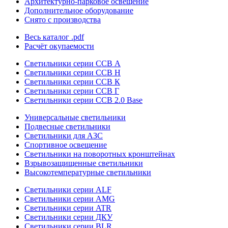
Архитектурно-парковое освещение
Дополнительное оборудование
Снято с производства
Весь каталог
.pdf
Расчёт окупаемости
Светильники серии ССВ А
Светильники серии ССВ Н
Светильники серии ССВ К
Светильники серии ССВ Г
Светильники серии ССВ 2.0 Base
Универсальные светильники
Подвесные светильники
Светильники для АЗС
Спортивное освещение
Светильники на поворотных кронштейнах
Взрывозащищенные светильники
Высокотемпературные светильники
Светильники серии ALF
Светильники серии AMG
Светильники серии ATR
Светильники серии ДКУ
Светильники серии BLR