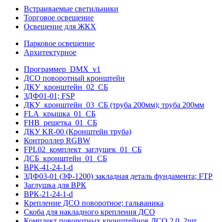
Встраиваемые светильники
Торговое освещение
Освещение для ЖКХ
Парковое освещение
Архитектурное
Программер_DMX_v1
ДСО поворотный кронштейн
ДКУ_кронштейн_02_СБ
ЗДФ01-01; FSP
ДКУ_кронштейн_03_СБ (труба 200мм); труба 200мм
FLA_крышка_01_СБ
FHB_решетка_01_СБ
ДКУ KR-00 (Кронштейн труба)
Контроллер RGBW
FPL02_комплект_заглушек_01_СБ
ДСБ_кронштейн_01_СБ
ВРК-41-24-1-d
ЗДФ03-01 (ЗФ-1200) закладная деталь фундамента; FTP
Заглушка для ВРК
ВРК-21-24-1-d
Крепление ДСО поворотное; гальваника
Скоба для накладного крепления ДСО
Комплект поворотных кронштейнов ДСО 2.0, 2шт